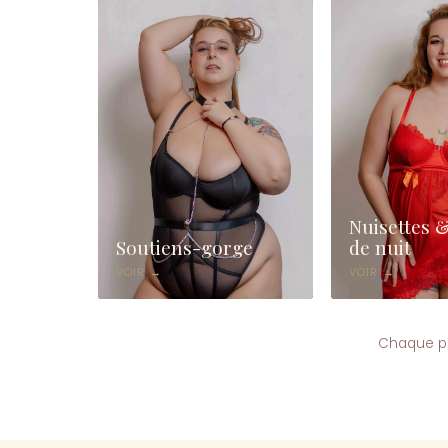
Nuisettes 
Soutiens-gorge
de nuit
VOIR →
VOIR →
Chaque p