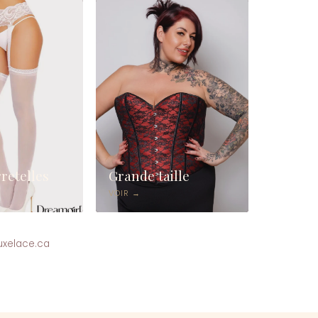
retelles
Grande taille
VOIR →
luxelace.ca