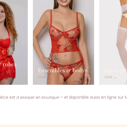
& robes
Ensembles & bodys
Bas & jar
VOIR →
VOIR →
ièce est
à essayer en boutique
— et disponible aussi en ligne sur 