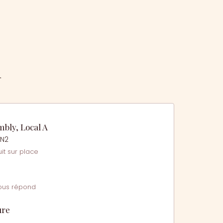
l
bly, Local A
1N2
it sur place
ous répond
ure