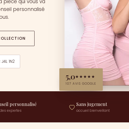
a pièce qui vous va
onseil personnalisé
ous.
COLLECTION
 J4L 1N2
5,0
★★★★★
107
AVIS GOOGLE
seil personnalisé
Sans jugement
des expertes
accueil bienveillant