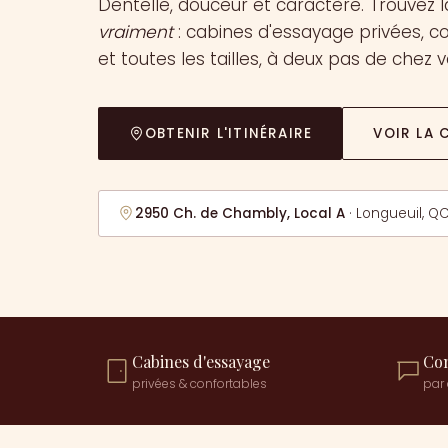
Dentelle, douceur et caractère. Trouvez l
vraiment
: cabines d'essayage privées, c
et toutes les tailles, à deux pas de chez v
OBTENIR L'ITINÉRAIRE
VOIR LA 
2950 Ch. de Chambly, Local A
·
Longueuil, QC
Cabines d'essayage
Con
privées & confortables
par 