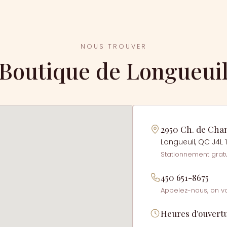
NOUS TROUVER
Boutique de
Longueui
2950 Ch. de Cham
Longueuil, QC J4L 
Stationnement gratu
450 651-8675
Appelez-nous, on v
Heures d'ouvert