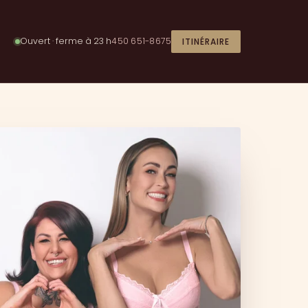
Ouvert · ferme à 23 h
450 651-8675
ITINÉRAIRE