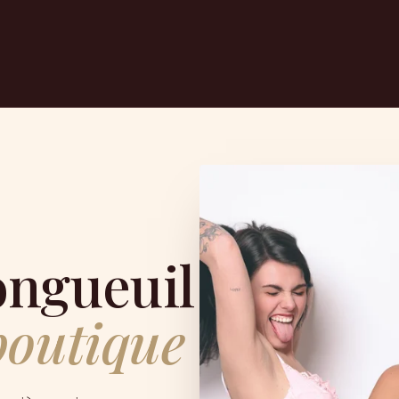
ongueuil
boutique