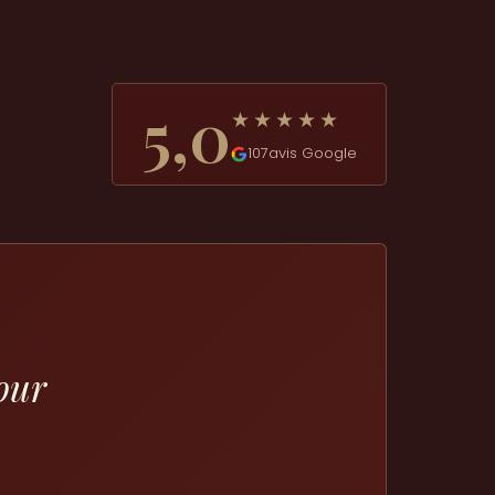
5,0
★★★★★
107
avis Google
our